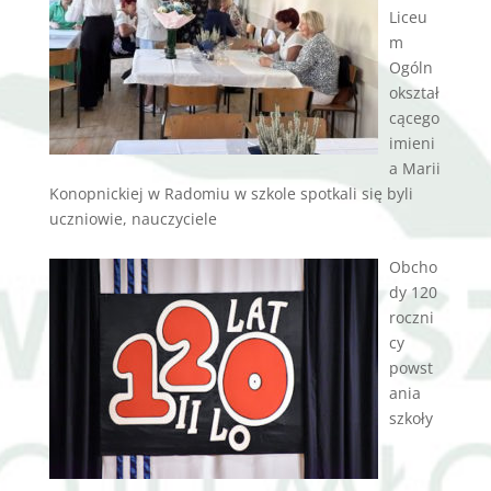
Liceu
m
Ogóln
okształ
cącego
imieni
a Marii
Konopnickiej w Radomiu w szkole spotkali się byli
uczniowie, nauczyciele
Obcho
dy 120
roczni
cy
powst
ania
szkoły