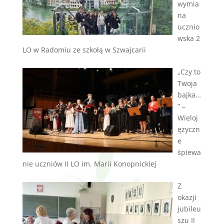
wymia
na
ucznio
wska 2
LO w Radomiu ze szkołą w Szwajcarii
„Czy to
Twoja
bajka…
” –
Wieloj
ęzyczn
e
śpiewa
nie uczniów II LO im. Marii Konopnickiej
Z
okazji
jubileu
szu II